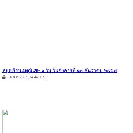
หยุดเรียนเหตุพิเศษ ๑ วัน วันอังคารที่ ๑๗ ธันวาคม ๒๕๖๗
16 ธ.ค. 2567 , 14:44:00 น.